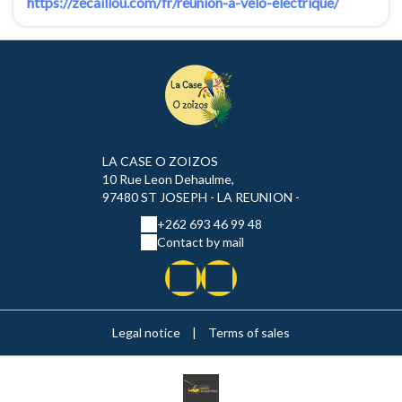
https://zecaillou.com/fr/reunion-a-velo-electrique/
LA CASE O ZOIZOS
10 Rue Leon Dehaulme,
97480 ST JOSEPH - LA REUNION -
+262 693 46 99 48
Contact by mail
Legal notice
|
Terms of sales