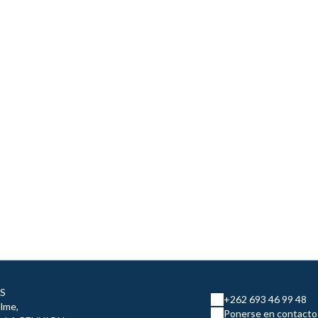
OS
+262 693 46 99 48
lme,
Ponerse en contacto 