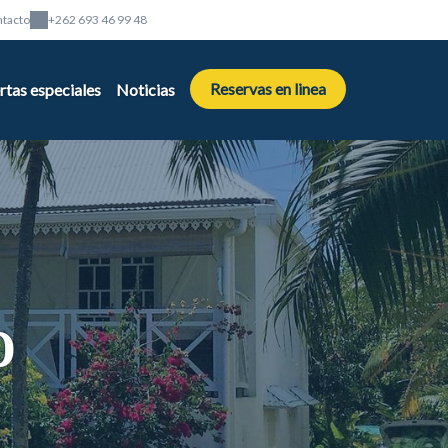
tacto
+262 693 46 99 48
Reservas en linea
rtas especiales
Noticias
o